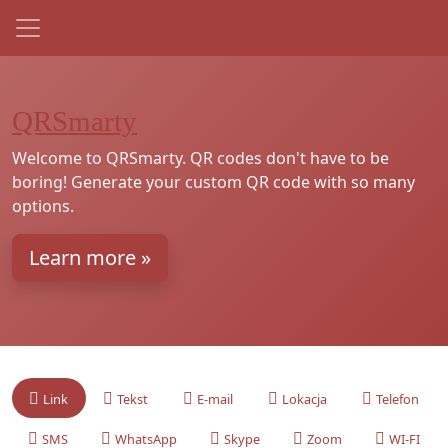
QRSmarty
Welcome to QRSmarty. QR codes don't have to be
boring! Generate your custom QR code with so many
options.
Learn more »
Link
Tekst
E-mail
Lokacja
Telefon
SMS
WhatsApp
Skype
Zoom
WI-FI